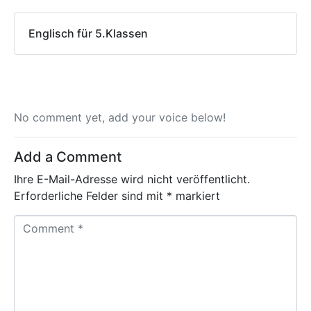
Englisch für 5.Klassen
No comment yet, add your voice below!
Add a Comment
Ihre E-Mail-Adresse wird nicht veröffentlicht.
Erforderliche Felder sind mit
*
markiert
C
o
m
m
e
n