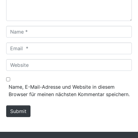
t
*
N
a
m
E
e
m
*
a
W
i
e
l
b
*
s
Name, E-Mail-Adresse und Website in diesem
i
Browser für meinen nächsten Kommentar speichern.
t
e
Submit